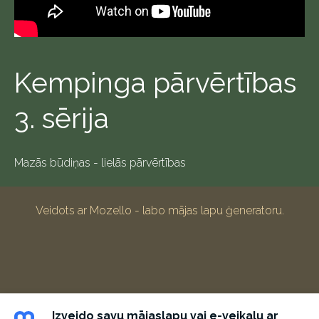
Kempinga pārvērtības
3. sērija
Mazās būdiņas - lielās pārvērtības
Veidots ar
Mozello
- labo mājas lapu ģeneratoru.
Izveido savu mājaslapu vai e-veikalu ar