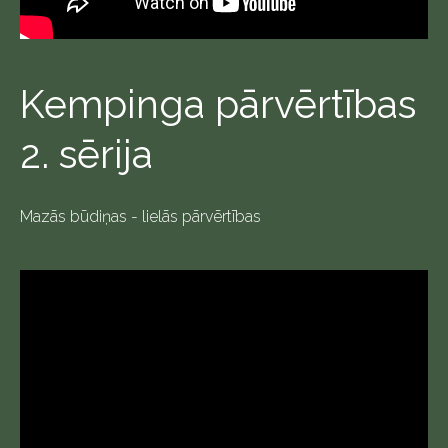
Kempinga pārvērtības
2. sērija
Mazās būdiņas - lielās pārvērtības