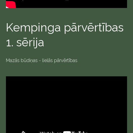
Kempinga pārvērtības
1. sērija
Mazās būdiņas - lielās pārvērtības